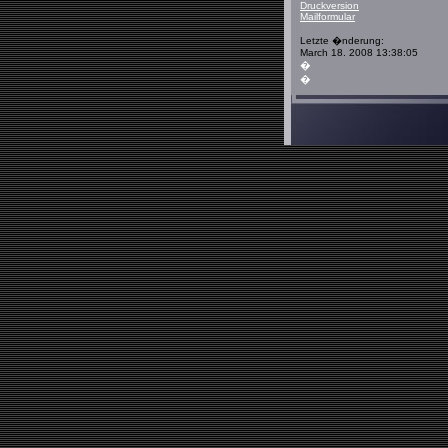
Druckversion
Mailformular
Login
Letzte �nderung:
March 18. 2008 13:38:05
�
�