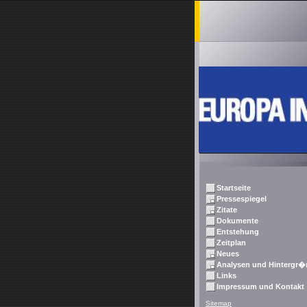
Startseite
Pressespiegel
Zitate
Dokumente
Entstehung
Zeitplan
Neues
Analysen und Hintergr�
Links
Impressum und Kontakt
Sitemap